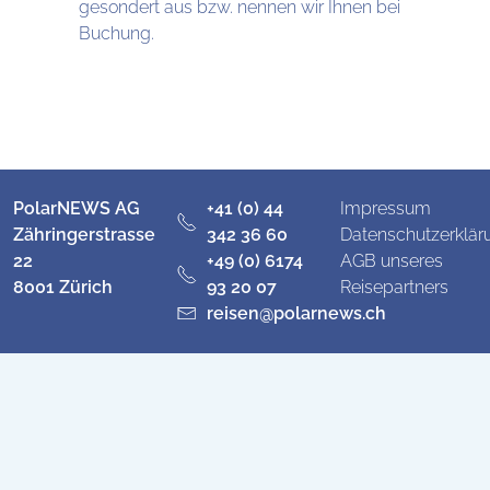
gesondert aus bzw. nennen wir Ihnen bei
Buchung.
PolarNEWS AG
+41 (0) 44
Impressum
Zähringerstrasse
342 36 60
Datenschutzerklär
22
+49 (0) 6174
AGB unseres
8001 Zürich
93 20 07
Reisepartners
reisen@polarnews.ch