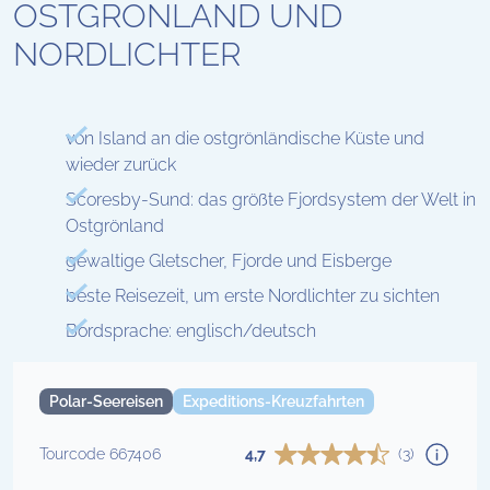
OSTGRÖNLAND UND
NORDLICHTER
von Island an die ostgrönländische Küste und
wieder zurück
Scoresby-Sund: das größte Fjordsystem der Welt in
Ostgrönland
gewaltige Gletscher, Fjorde und Eisberge
beste Reisezeit, um erste Nordlichter zu sichten
Bordsprache: englisch/deutsch
Polar-Seereisen
Expeditions-Kreuzfahrten
Tourcode 667406
4,7
(3)