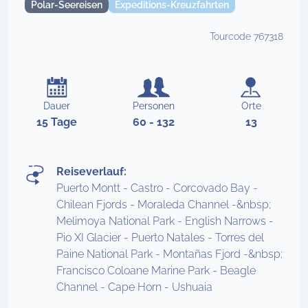
Polar-Seereisen
Expeditions-Kreuzfahrten
Tourcode 767318
Dauer
Personen
Orte
15 Tage
60 - 132
13
Reiseverlauf:
Puerto Montt - Castro - Corcovado Bay -
Chilean Fjords - Moraleda Channel -&nbsp;
Melimoya National Park - English Narrows -
Pio XI Glacier - Puerto Natales - Torres del
Paine National Park - Montañas Fjord -&nbsp;
Francisco Coloane Marine Park - Beagle
Channel - Cape Horn - Ushuaia