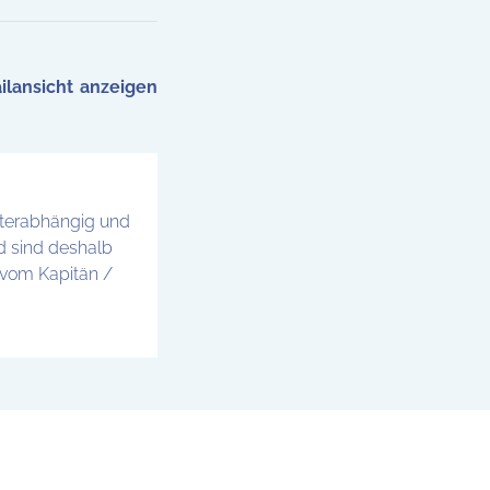
ilansicht
tterabhängig und
d sind deshalb
 vom Kapitän /