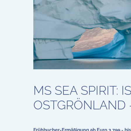
MS SEA SPIRIT: I
OSTGRÖNLAND -
Frühbucher-Ermäßigung ab Euro 3.799,- bi