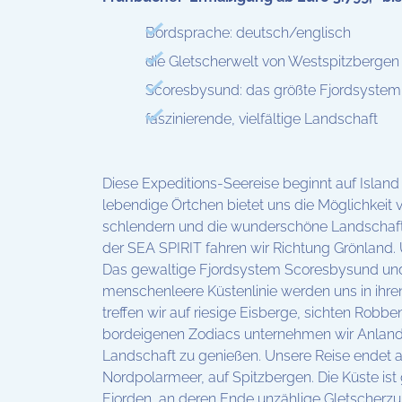
Bordsprache: deutsch/englisch
die Gletscherwelt von Westspitzbergen
Scoresbysund: das größte Fjordsystem 
faszinierende, vielfältige Landschaft
Diese Expeditions-Seereise beginnt auf Island 
lebendige Örtchen bietet uns die Möglichkeit 
schlendern und die wunderschöne Landschaft
der SEA SPIRIT fahren wir Richtung Grönland. U
Das gewaltige Fjordsystem Scoresbysund und
menschenleere Küstenlinie werden uns in ihre
treffen wir auf riesige Eisberge, sichten Robb
bordeigenen Zodiacs unternehmen wir Anlan
Landschaft zu genießen. Unsere Reise endet a
Nordpolarmeer, auf Spitzbergen. Die Küste is
Fjorden, an deren Ende unzählige Gletscherz