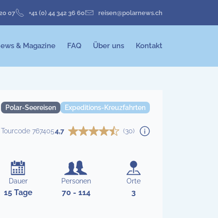
 20 07
+41 (0) 44 342 36 60
reisen@polarnews.ch
ews & Magazine
FAQ
Über uns
Kontakt
Polar-Seereisen
Expeditions-Kreuzfahrten
Tourcode 767405
4,7
(30)
Dauer
Personen
Orte
15 Tage
70 - 114
3