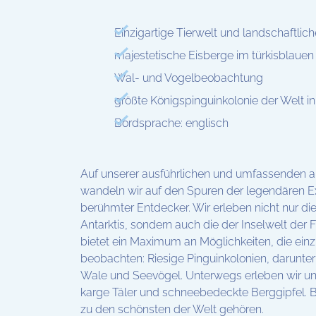
Einzigartige Tierwelt und landschaftli
majestetische Eisberge im türkisblaue
Wal- und Vogelbeobachtung
größte Königspinguinkolonie der Welt i
Bordsprache: englisch
Auf unserer ausführlichen und umfassenden an
wandeln wir auf den Spuren der legendären E
berühmter Entdecker. Wir erleben nicht nur d
Antarktis, sondern auch die der Inselwelt der
bietet ein Maximum an Möglichkeiten, die einz
beobachten: Riesige Pinguinkolonien, darunter
Wale und Seevögel. Unterwegs erleben wir une
karge Täler und schneebedeckte Berggipfel. B
zu den schönsten der Welt gehören.