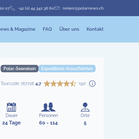
 20 07
+41 (0) 44 342 36 60
reisen@polarnews.ch
ews & Magazine
FAQ
Über uns
Kontakt
Polar-Seereisen
Expeditions-Kreuzfahrten
Tourcode 767718
4,7
(92)
Dauer
Personen
Orte
24 Tage
60 - 114
5