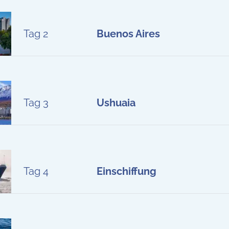
Tag 2
Buenos Aires
Tag 3
Ushuaia
Tag 4
Einschiffung